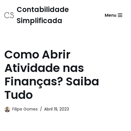
Contabilidade
Menu
Avançar
Simplificada
para
o
conteúdo
Como Abrir
Atividade nas
Finanças? Saiba
Tudo
Filipe Gomes
Abril 19, 2023