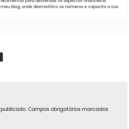
ecimentos para desvendar os aspectos financeiros.
eu blog, onde desmistifico os números e capacito a tua
publicado.
Campos obrigatórios marcados