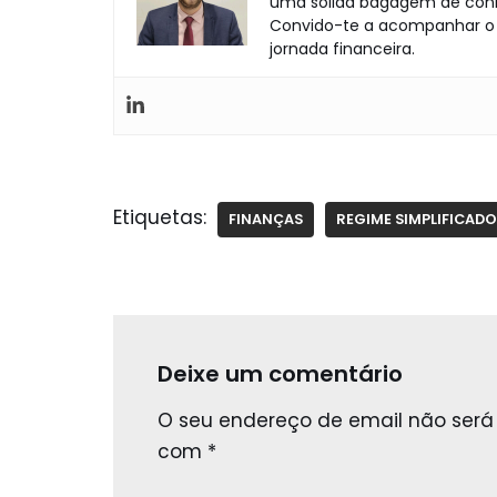
uma sólida bagagem de conh
Convido-te a acompanhar o m
jornada financeira.
Etiquetas:
FINANÇAS
REGIME SIMPLIFICADO
Deixe um comentário
O seu endereço de email não será 
com
*