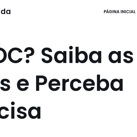
ada
PÁGINA INICIAL
OC? Saiba as
s e Perceba
cisa