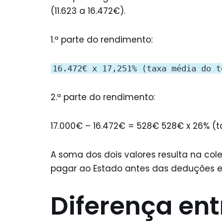
(11.623 a 16.472€).
1.ª parte do rendimento:
16.472€ x 17,251% (taxa média do t
2.ª parte do rendimento:
17.000€ – 16.472€ = 528€ 528€ x 26% (t
A soma dos dois valores resulta na col
pagar ao Estado antes das deduções e 
Diferença ent