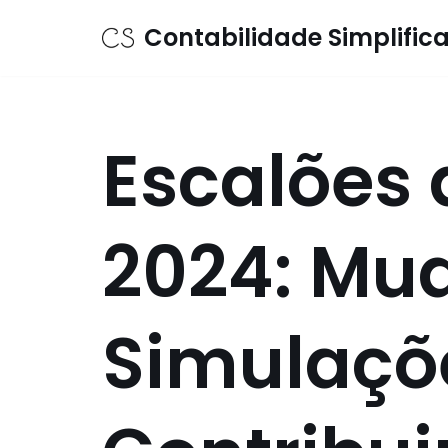
Contabilidade Simplific
Avançar
para
o
conteúdo
Escalões 
2024: Mu
Simulaçõ