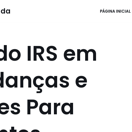
ada
PÁGINA INICIAL
do IRS em
danças e
es Para